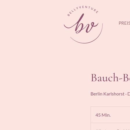
PREI
Bauch-B
Berlin Karlshorst ·
45 Min.
4
5
M