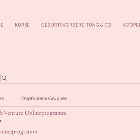
SE
KURSE
GEBURTSVORBEREITUNG & CO
KOOPE
en
Empfohlene Gruppen
llyVenture Onlineprogramm
r
Onlineprogramm