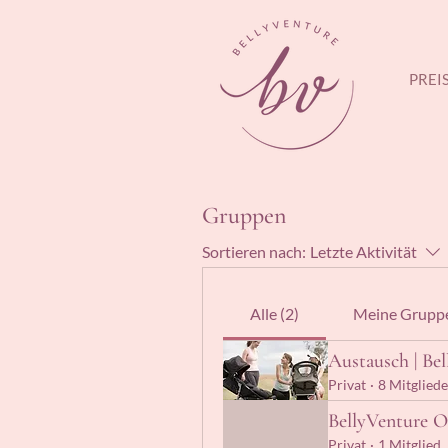
PREI
Gruppen
Sortieren nach:
Letzte Aktivität
Alle (2)
Meine Grupp
Austausch | Be
Privat
·
8 Mitgliede
BellyVenture 
Privat
·
1 Mitglied